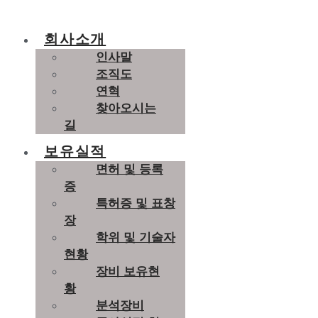
회사소개
인사말
조직도
연혁
찾아오시는
길
보유실적
면허 및 등록
증
특허증 및 표창
장
학위 및 기술자
현황
장비 보유현
황
분석장비