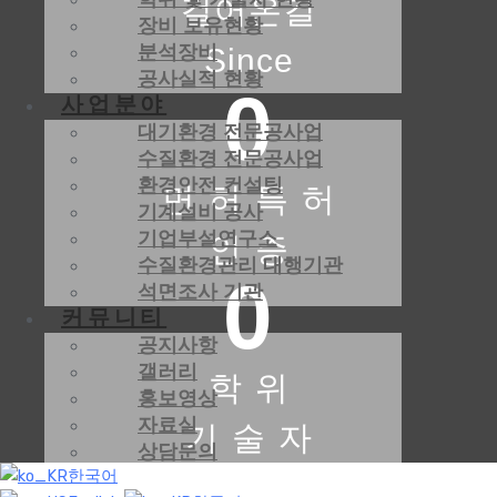
걸어온길
장비 보유현황
분석장비
Since
공사실적 현황
0
사업분야
대기환경 전문공사업
수질환경 전문공사업
환경안전 컨설팅
면 허 특 허
기계설비 공사
기업부설연구소
인 증
수질환경관리 대행기관
0
석면조사 기관
커뮤니티
공지사항
갤러리
학 위
홍보영상
자료실
기 술 자
상담문의
한국어