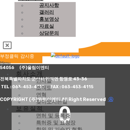
공지사항
갤러리
홍보영상
자료실
상담문의
부정클릭 감시중
Menu
54056 (주)울림이엔티
회사소개
전북특별자치도 군산시 임피면 항쟁로 43-36
인사말
TEL : 063-453-4112 FAX : 063-453-4115
조직도
연혁
COPYRIGHT (주)울림이엔티 All Right Reserved
Ⓐ
찾아오시는길
0
보유실적
면허 및 등록증
특허증 및 표창장
학위 및 기술자 현황