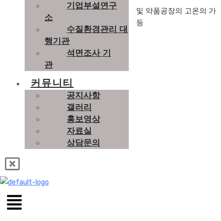
기업부설연구
소각로, 악취제거, 도금공장, 용해로, 화학 및 약품공장의 고온의 가
소
스, 더스트(Dust) 제거용. 가축분뇨처리장 등
수질환경관리 대
행기관
석면조사 기
– 각종 유해가스 발생 산업 현장
관
– 악취 발생 사업장
커뮤니티
– 전자, 반도체산업
공지사항
– 금속가공 공장
갤러리
– 화학공장
홍보영상
– 섬유, 피혁공장
자료실
– 식품, 제약공장
상담문의
– 곡물, 사료공장