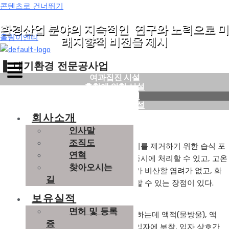
콘텐츠로 건너뛰기
환경산업 분야의 지속적인 연구와 노력으로 미
울림이엔티
래지향적 비전을 제시
❚
대기환경 전문공사업
여과집진 시설
흡착에 의한 시설
세정집진 시설
원심력 집진 시설
회사소개
■ 개요
인사말
조직도
세정집진시설은 훈연, 미스트 및 부유먼지를 제거하기 위한 습식 포
연혁
지집장치로, 먼지입자와 가스상 물질을 동시에 처리할 수 있고, 고온
찾아오시는
의 가스를 처리하는 것이 가능하며, 입자가 비산할 염려가 없고, 화
길
재 및 폭발의 가능성이 있는 입자를 처리할 수 있는 장점이 있다.
보유실적
면허 및 등록
세정집진장치는 보통 습식집진장치라고 하는데 액적(물방울), 액
증
막, 기포등에 의해 함진가스를 세정하여 입자에 부착, 입자 상호간