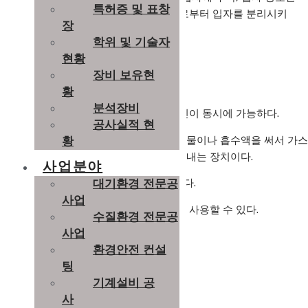
특허증 및 표창
의 응집을 촉진시켜 직접 가스의 흐름으로부터 입자를 분리시키
장
는 장치이다.
학위 및 기술자
현황
장비 보유현
■ 특징
황
분석장비
유해가스 뿐만 아니라 입자상 물질의 집진이 동시에 가능하다.
공사실적 현
오염된 배기가스중에 포함된 유독가스를 물이나 흡수액을 써서 가스
황
를 흡수시켜 정화된 깨끗한공기만을 내보내는 장치이다.
사업분야
배기가스의 온도에 관계없이 처리가능하다.
대기환경 전문공
사업
배기가스의 종류에 따라 다양한 흡수액을 사용할 수 있다.
수질환경 전문공
사업
분진이 함유된 가스도 처리 가능하다.
환경안전 컨설
팅
기계설비 공
■ 적용분야
사