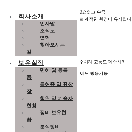
– 운전의 편리성 :
전문적인 유지관리가 필요없고 수중
회사소개
BLOWERDML 설치로 소음발생이 없으므로 쾌적한 환경이 유지됩니
인사말
다.
조직도
연혁
찾아오시는
■ 적용분야
길
– 농업폐수, 식품폐수, 축산폐수, 분뇨, 정수처리,고농도 폐수처리
보유실적
면허 및 등록
– 후단처리, 고도처리 및 저농도 폐수처리에도 병용가능
증
특허증 및 표창
– 산업폐기물의 분리제거가능
장
학위 및 기술자
현황
장비 보유현
황
분석장비