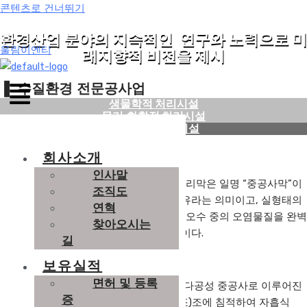
콘텐츠로 건너뛰기
환경산업 분야의 지속적인 연구와 노력으로 미
울림이엔티
래지향적 비전을 제시
❚
수질환경 전문공사업
생물학적 처리시설
물리.화학적 처리시설
침지식 막분리 시설
■ 개요
회사소개
인사말
당사의 침지식 막분리공법에 사용하는 분리막은 일명 “중공사막”이
조직도
라고 하는데, 이는 가운데가 비어있는 섬유라는 의미이고, 실형태의
연혁
막표면에 미세한 구멍(0.1∼0.4㎛)을 통해 오수 중의 오염물질을 완벽
찾아오시는
하게 여과할 수 있는 첨단의 초정밀 필터이다.
길
보유실적
면허 및 등록
침지형 중공사막은 Polyethylene 재질의 다공성 중공사로 이루어진
증
Screen 형상의 Module을 활성오니(폭기조)조에 침적하여 자흡식