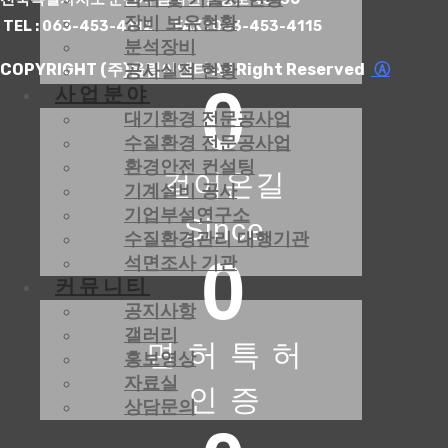
장비 보유현황
TEL : 063-453-4112 FAX : 063-453-4115
분석장비
COPYRIGHT (주)울림이엔티 All Right Reserved
Ⓐ
공사실적 현황
0
사업분야
대기환경 전문공사업
수질환경 전문공사업
환경안전 컨설팅
걸어온길
기계설비 공사
기업부설연구소
Since
수질환경관리 대행기관
0
석면조사 기관
커뮤니티
공지사항
갤러리
면 허 특 허
홍보영상
자료실
인 증
상담문의