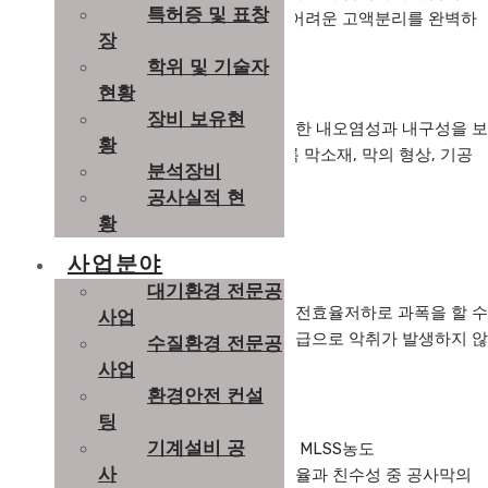
특허증 및 표창
Pump로 흡인하여 침전법에서 구현하기 어려운 고액분리를 완벽하
장
게 수행한다.
학위 및 기술자
현황
장비 보유현
중공사 표면은 친수성으로 코팅하여 우수한 내오염성과 내구성을 보
황
여주고 있으며, 최적의 분획특성을 갖도록 막소재, 막의 형상, 기공
분석장비
구조 등을 특성화하였다.
공사실적 현
황
사업분야
■ 장점
대기환경 전문공
– 악취없음 : 기존공법에서는 침전조의 침전효율저하로 과폭을 할 수
사업
없었지만 당사공법에서는 충분한 공기 공급으로 악취가 발생하지 않
수질환경 전문공
습니다.
사업
환경안전 컨설
팅
기계설비 공
– 처리수질이 양호함 : 고농도의 활성화된 MLSS농도
사
(10,000∼15,000ppm)로 높은 BOD제거효율과 친수성 중 공사막의