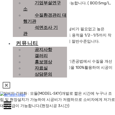
기업부설연구
완벽한 고액분리로 인한 높은SS제거가 가능합니다. ( BOD:5mg/L,
소
SS:1mg/L이하 )
수질환경관리 대
행기관
석면조사 기
– 필요부지 면적이 작음 : 기계실 및 침전설비가 필요없고 높은
관
MLSS농도(10,000 ~15,000ppm)로 폭기조 용적을 1/2∼1/5까지 작
게 할 수 있으므로 설치부지가 기존시설의 절반수준입니다.
커뮤니티
공지사항
갤러리
– 기존공법 보수공사시 호환성이 잘됨 : 기존공법에서 수질을 개선
홍보영상
하고자 보수공사를 할 때 기존토목 구조물을 100%활용하여 시공이
자료실
가능합니다.
상담문의
– 설비의 간편화 :
모듈(MODEL-SKY)개발로 짧은 시간에 누구나 조
립 및 현장설치가 가능하여 시공비가 저렴하므로 소비자에게 저가로
대량공급이 가능합니다.(현장시공 3시간)