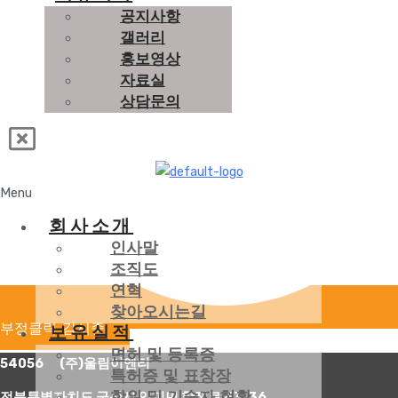
공지사항
갤러리
홍보영상
자료실
상담문의
Menu
회사소개
인사말
조직도
연혁
찾아오시는길
부정클릭 감시중
보유실적
면허 및 등록증
54056 (주)울림이엔티
특허증 및 표창장
학위 및 기술자 현황
전북특별자치도 군산시 임피면 항쟁로 43-36